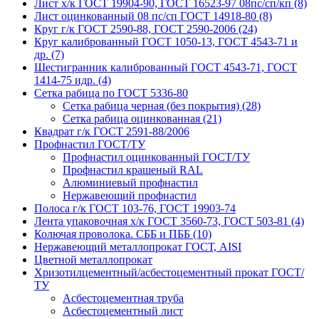
Лист х/к ГОСТ 19904-90, ГОСТ 16523-97 08пс/сп/кп (8)
Лист оцинкованный 08 пс/сп ГОСТ 14918-80 (8)
Круг г/к ГОСТ 2590-88, ГОСТ 2590-2006 (24)
Круг калиброванный ГОСТ 1050-13, ГОСТ 4543-71 и
др. (7)
Шестигранник калиброванный ГОСТ 4543-71, ГОСТ
1414-75 идр. (4)
Сетка рабица по ГОСТ 5336-80
Сетка рабица черная (без покрытия) (28)
Сетка рабица оцинкованная (21)
Квадрат г/к ГОСТ 2591-88/2006
Профнастил ГОСТ/ТУ
Профнастил оцинкованный ГОСТ/ТУ
Профнастил крашеный RAL
Алюминиевый профнастил
Нержавеющий профнастил
Полоса г/к ГОСТ 103-76, ГОСТ 19903-74
Лента упаковочная х/к ГОСТ 3560-73, ГОСТ 503-81 (4)
Колючая проволока. СББ и ПББ (10)
Нержавеющий металлопрокат ГОСТ, AISI
Цветной металлопрокат
Хризотилцементный/асбестоцементный прокат ГОСТ/
ТУ
Асбестоцементная труба
Асбестоцементный лист