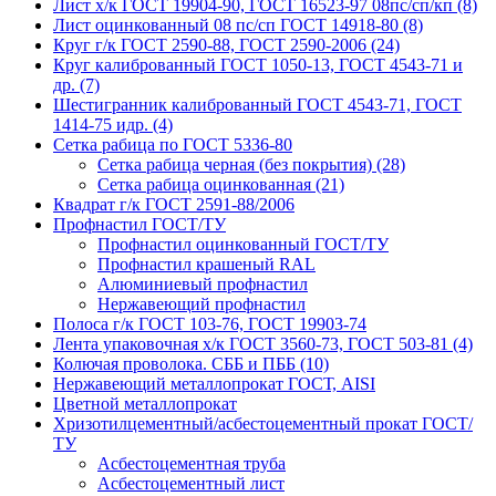
Лист х/к ГОСТ 19904-90, ГОСТ 16523-97 08пс/сп/кп (8)
Лист оцинкованный 08 пс/сп ГОСТ 14918-80 (8)
Круг г/к ГОСТ 2590-88, ГОСТ 2590-2006 (24)
Круг калиброванный ГОСТ 1050-13, ГОСТ 4543-71 и
др. (7)
Шестигранник калиброванный ГОСТ 4543-71, ГОСТ
1414-75 идр. (4)
Сетка рабица по ГОСТ 5336-80
Сетка рабица черная (без покрытия) (28)
Сетка рабица оцинкованная (21)
Квадрат г/к ГОСТ 2591-88/2006
Профнастил ГОСТ/ТУ
Профнастил оцинкованный ГОСТ/ТУ
Профнастил крашеный RAL
Алюминиевый профнастил
Нержавеющий профнастил
Полоса г/к ГОСТ 103-76, ГОСТ 19903-74
Лента упаковочная х/к ГОСТ 3560-73, ГОСТ 503-81 (4)
Колючая проволока. СББ и ПББ (10)
Нержавеющий металлопрокат ГОСТ, AISI
Цветной металлопрокат
Хризотилцементный/асбестоцементный прокат ГОСТ/
ТУ
Асбестоцементная труба
Асбестоцементный лист