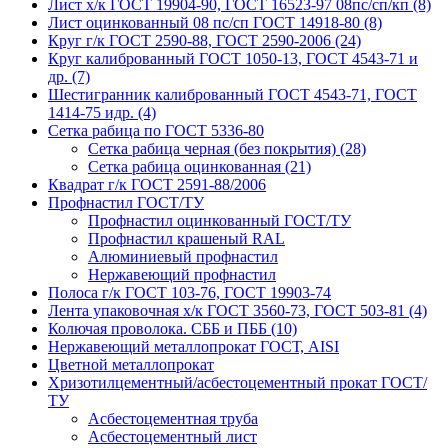
Лист х/к ГОСТ 19904-90, ГОСТ 16523-97 08пс/сп/кп (8)
Лист оцинкованный 08 пс/сп ГОСТ 14918-80 (8)
Круг г/к ГОСТ 2590-88, ГОСТ 2590-2006 (24)
Круг калиброванный ГОСТ 1050-13, ГОСТ 4543-71 и
др. (7)
Шестигранник калиброванный ГОСТ 4543-71, ГОСТ
1414-75 идр. (4)
Сетка рабица по ГОСТ 5336-80
Сетка рабица черная (без покрытия) (28)
Сетка рабица оцинкованная (21)
Квадрат г/к ГОСТ 2591-88/2006
Профнастил ГОСТ/ТУ
Профнастил оцинкованный ГОСТ/ТУ
Профнастил крашеный RAL
Алюминиевый профнастил
Нержавеющий профнастил
Полоса г/к ГОСТ 103-76, ГОСТ 19903-74
Лента упаковочная х/к ГОСТ 3560-73, ГОСТ 503-81 (4)
Колючая проволока. СББ и ПББ (10)
Нержавеющий металлопрокат ГОСТ, AISI
Цветной металлопрокат
Хризотилцементный/асбестоцементный прокат ГОСТ/
ТУ
Асбестоцементная труба
Асбестоцементный лист