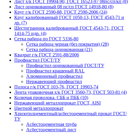
Лист х/к ГОСТ 19904-90, ГОСТ 16523-97 08пс/сп/кп (8)
Лист оцинкованный 08 пс/сп ГОСТ 14918-80 (8)
Круг г/к ГОСТ 2590-88, ГОСТ 2590-2006 (24)
Круг калиброванный ГОСТ 1050-13, ГОСТ 4543-71 и
др. (7)
Шестигранник калиброванный ГОСТ 4543-71, ГОСТ
1414-75 идр. (4)
Сетка рабица по ГОСТ 5336-80
Сетка рабица черная (без покрытия) (28)
Сетка рабица оцинкованная (21)
Квадрат г/к ГОСТ 2591-88/2006
Профнастил ГОСТ/ТУ
Профнастил оцинкованный ГОСТ/ТУ
Профнастил крашеный RAL
Алюминиевый профнастил
Нержавеющий профнастил
Полоса г/к ГОСТ 103-76, ГОСТ 19903-74
Лента упаковочная х/к ГОСТ 3560-73, ГОСТ 503-81 (4)
Колючая проволока. СББ и ПББ (10)
Нержавеющий металлопрокат ГОСТ, AISI
Цветной металлопрокат
Хризотилцементный/асбестоцементный прокат ГОСТ/
ТУ
Асбестоцементная труба
Асбестоцементный лист