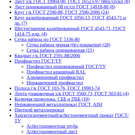
Лист х/к ГОСТ 19904-90, ГОСТ 16523-97 08пс/сп/кп (8)
Лист оцинкованный 08 пс/сп ГОСТ 14918-80 (8)
Круг г/к ГОСТ 2590-88, ГОСТ 2590-2006 (24)
Круг калиброванный ГОСТ 1050-13, ГОСТ 4543-71 и
др. (7)
Шестигранник калиброванный ГОСТ 4543-71, ГОСТ
1414-75 идр. (4)
Сетка рабица по ГОСТ 5336-80
Сетка рабица черная (без покрытия) (28)
Сетка рабица оцинкованная (21)
Квадрат г/к ГОСТ 2591-88/2006
Профнастил ГОСТ/ТУ
Профнастил оцинкованный ГОСТ/ТУ
Профнастил крашеный RAL
Алюминиевый профнастил
Нержавеющий профнастил
Полоса г/к ГОСТ 103-76, ГОСТ 19903-74
Лента упаковочная х/к ГОСТ 3560-73, ГОСТ 503-81 (4)
Колючая проволока. СББ и ПББ (10)
Нержавеющий металлопрокат ГОСТ, AISI
Цветной металлопрокат
Хризотилцементный/асбестоцементный прокат ГОСТ/
ТУ
Асбестоцементная труба
Асбестоцементный лист