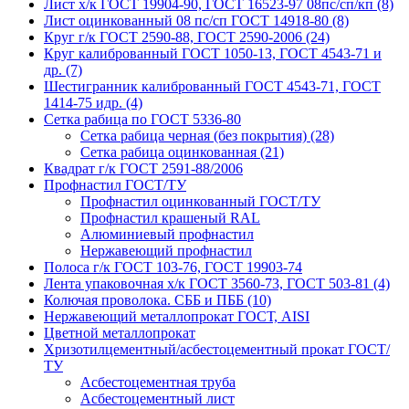
Лист х/к ГОСТ 19904-90, ГОСТ 16523-97 08пс/сп/кп (8)
Лист оцинкованный 08 пс/сп ГОСТ 14918-80 (8)
Круг г/к ГОСТ 2590-88, ГОСТ 2590-2006 (24)
Круг калиброванный ГОСТ 1050-13, ГОСТ 4543-71 и
др. (7)
Шестигранник калиброванный ГОСТ 4543-71, ГОСТ
1414-75 идр. (4)
Сетка рабица по ГОСТ 5336-80
Сетка рабица черная (без покрытия) (28)
Сетка рабица оцинкованная (21)
Квадрат г/к ГОСТ 2591-88/2006
Профнастил ГОСТ/ТУ
Профнастил оцинкованный ГОСТ/ТУ
Профнастил крашеный RAL
Алюминиевый профнастил
Нержавеющий профнастил
Полоса г/к ГОСТ 103-76, ГОСТ 19903-74
Лента упаковочная х/к ГОСТ 3560-73, ГОСТ 503-81 (4)
Колючая проволока. СББ и ПББ (10)
Нержавеющий металлопрокат ГОСТ, AISI
Цветной металлопрокат
Хризотилцементный/асбестоцементный прокат ГОСТ/
ТУ
Асбестоцементная труба
Асбестоцементный лист