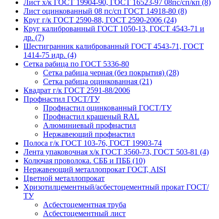
Лист х/к ГОСТ 19904-90, ГОСТ 16523-97 08пс/сп/кп (8)
Лист оцинкованный 08 пс/сп ГОСТ 14918-80 (8)
Круг г/к ГОСТ 2590-88, ГОСТ 2590-2006 (24)
Круг калиброванный ГОСТ 1050-13, ГОСТ 4543-71 и
др. (7)
Шестигранник калиброванный ГОСТ 4543-71, ГОСТ
1414-75 идр. (4)
Сетка рабица по ГОСТ 5336-80
Сетка рабица черная (без покрытия) (28)
Сетка рабица оцинкованная (21)
Квадрат г/к ГОСТ 2591-88/2006
Профнастил ГОСТ/ТУ
Профнастил оцинкованный ГОСТ/ТУ
Профнастил крашеный RAL
Алюминиевый профнастил
Нержавеющий профнастил
Полоса г/к ГОСТ 103-76, ГОСТ 19903-74
Лента упаковочная х/к ГОСТ 3560-73, ГОСТ 503-81 (4)
Колючая проволока. СББ и ПББ (10)
Нержавеющий металлопрокат ГОСТ, AISI
Цветной металлопрокат
Хризотилцементный/асбестоцементный прокат ГОСТ/
ТУ
Асбестоцементная труба
Асбестоцементный лист