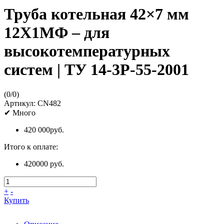
Труба котельная 42×7 мм
12Х1МФ – для
высокотемпературных
систем | ТУ 14-3Р-55-2001
(
0
/
0
)
Артикул:
CN482
✔
Много
420 000
руб.
Итого к оплате:
420000 руб.
+
-
Купить