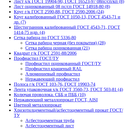
Лист х/к ГОСТ 19904-90, ГОСТ 16523-97 08пс/сп/кп (8)
Лист оцинкованный 08 пс/сп ГОСТ 14918-80 (8)
Круг г/к ГОСТ 2590-88, ГОСТ 2590-2006 (24)
Круг калиброванный ГОСТ 1050-13, ГОСТ 4543-71 и
др. (7)
Шестигранник калиброванный ГОСТ 4543-71, ГОСТ
1414-75 идр. (4)
Сетка рабица по ГОСТ 5336-80
Сетка рабица черная (без покрытия) (28)
Сетка рабица оцинкованная (21)
Квадрат г/к ГОСТ 2591-88/2006
Профнастил ГОСТ/ТУ
Профнастил оцинкованный ГОСТ/ТУ
Профнастил крашеный RAL
Алюминиевый профнастил
Нержавеющий профнастил
Полоса г/к ГОСТ 103-76, ГОСТ 19903-74
Лента упаковочная х/к ГОСТ 3560-73, ГОСТ 503-81 (4)
Колючая проволока. СББ и ПББ (10)
Нержавеющий металлопрокат ГОСТ, AISI
Цветной металлопрокат
Хризотилцементный/асбестоцементный прокат ГОСТ/
ТУ
Асбестоцементная труба
Асбестоцементный лист