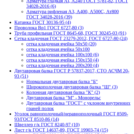
Арматура гладкая AI, А240 ГОСТ 5781-82, ГОСТ
34028-2016 (6)
Арматура рифленая A3, А400, А500С, Ат800
ГОСТ 34028-2016 (39)
Катанка ГОСТ 30136-95 (4)
Проволока Вр1 ГОСТ 6727-80 (3)
Труба профильная ГОСТ 8645-68, ГОСТ 30245-03 (91)
Сетка кладочная ГОСТ 23279-2012, ГОСТ 6727-80 (24)
сетка кладочная ячейка 50x50 (20)
сетка кладочная ячейка 50x100
сетка кладочная ячейка 100x100 (6)
сетка кладочная ячейка 150x150 (4)
сетка кладочная ячейка 200x200 (4)
Двутавровая балка ГОСТ Р 57837-2017, СТО АСЧМ 20-
93 (51)
Нормальная двутавровая балка "Б"
Широкополочная двутавровая балка "Ш" (3)
Колонная двутавровая балка "К" (2)
Двутавровая балка "М" - Монорельс
Двутавровая балка "ГОСТ" с уклоном внутренних
граней полок
Уголок равнополочный/неравнополочный ГОСТ 8509-
93/ГОСТ 8510-86 (14)
Швеллер г/к ГОСТ 8240-97 (10)
Лист г/к ГОСТ 14637-89, ГОСТ 19903-74 (15)