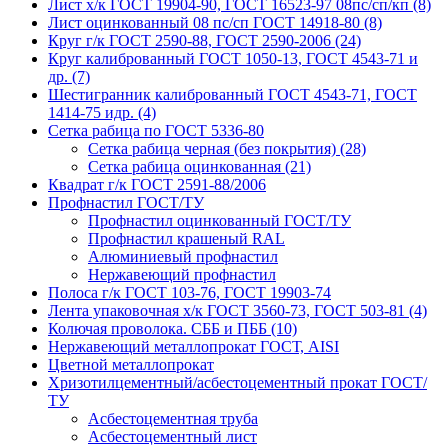
Лист х/к ГОСТ 19904-90, ГОСТ 16523-97 08пс/сп/кп (8)
Лист оцинкованный 08 пс/сп ГОСТ 14918-80 (8)
Круг г/к ГОСТ 2590-88, ГОСТ 2590-2006 (24)
Круг калиброванный ГОСТ 1050-13, ГОСТ 4543-71 и
др. (7)
Шестигранник калиброванный ГОСТ 4543-71, ГОСТ
1414-75 идр. (4)
Сетка рабица по ГОСТ 5336-80
Сетка рабица черная (без покрытия) (28)
Сетка рабица оцинкованная (21)
Квадрат г/к ГОСТ 2591-88/2006
Профнастил ГОСТ/ТУ
Профнастил оцинкованный ГОСТ/ТУ
Профнастил крашеный RAL
Алюминиевый профнастил
Нержавеющий профнастил
Полоса г/к ГОСТ 103-76, ГОСТ 19903-74
Лента упаковочная х/к ГОСТ 3560-73, ГОСТ 503-81 (4)
Колючая проволока. СББ и ПББ (10)
Нержавеющий металлопрокат ГОСТ, AISI
Цветной металлопрокат
Хризотилцементный/асбестоцементный прокат ГОСТ/
ТУ
Асбестоцементная труба
Асбестоцементный лист