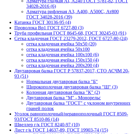
Арматура гладкая AI, А240 ГОСТ 5781-82, ГОСТ
34028-2016 (6)
Арматура рифленая A3, А400, А500С, Ат800
ГОСТ 34028-2016 (39)
Катанка ГОСТ 30136-95 (4)
Проволока Вр1 ГОСТ 6727-80 (3)
Труба профильная ГОСТ 8645-68, ГОСТ 30245-03 (91)
Сетка кладочная ГОСТ 23279-2012, ГОСТ 6727-80 (24)
сетка кладочная ячейка 50x50 (20)
сетка кладочная ячейка 50x100
сетка кладочная ячейка 100x100 (6)
сетка кладочная ячейка 150x150 (4)
сетка кладочная ячейка 200x200 (4)
Двутавровая балка ГОСТ Р 57837-2017, СТО АСЧМ 20-
93 (51)
Нормальная двутавровая балка "Б"
Широкополочная двутавровая балка "Ш" (3)
Колонная двутавровая балка "К" (2)
Двутавровая балка "М" - Монорельс
Двутавровая балка "ГОСТ" с уклоном внутренних
граней полок
Уголок равнополочный/неравнополочный ГОСТ 8509-
93/ГОСТ 8510-86 (14)
Швеллер г/к ГОСТ 8240-97 (10)
Лист г/к ГОСТ 14637-89, ГОСТ 19903-74 (15)