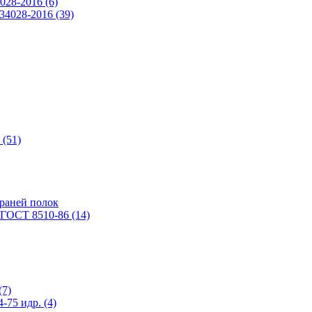
028-2016 (6)
4028-2016 (39)
(51)
раней полок
ГОСТ 8510-86 (14)
(7)
75 идр. (4)