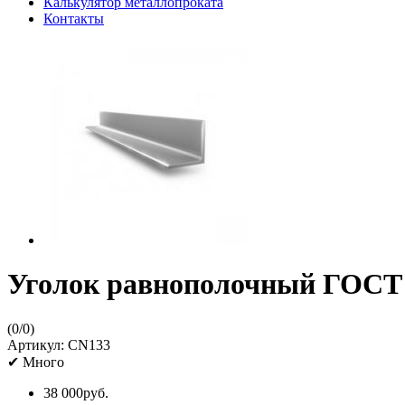
Калькулятор металлопроката
Контакты
Уголок равнополочный ГОСТ 
(
0
/
0
)
Артикул:
CN133
✔
Много
38 000
руб.