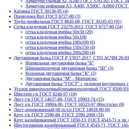
Арматура гладкая AI, А240 ГОСТ 5781-82, ГОСТ 34
Арматура рифленая A3, А400, А500С, Ат800 ГОСТ 3
Катанка ГОСТ 30136-95 (4)
Проволока Вр1 ГОСТ 6727-80 (3)
Труба профильная ГОСТ 8645-68, ГОСТ 30245-03 (91)
Сетка кладочная ГОСТ 23279-2012, ГОСТ 6727-80 (24)
сетка кладочная ячейка 50x50 (20)
сетка кладочная ячейка 50x100
сетка кладочная ячейка 100x100 (6)
сетка кладочная ячейка 150x150 (4)
сетка кладочная ячейка 200x200 (4)
Двутавровая балка ГОСТ Р 57837-2017, СТО АСЧМ 20-93 
Нормальная двутавровая балка "Б"
Широкополочная двутавровая балка "Ш" (3)
Колонная двутавровая балка "К" (2)
Двутавровая балка "М" - Монорельс
Двутавровая балка "ГОСТ" с уклоном внутренних г
Уголок равнополочный/неравнополочный ГОСТ 8509-93/
Швеллер г/к ГОСТ 8240-97 (10)
Лист г/к ГОСТ 14637-89, ГОСТ 19903-74 (15)
Лист х/к ГОСТ 19904-90, ГОСТ 16523-97 08пс/сп/кп (8)
Лист оцинкованный 08 пс/сп ГОСТ 14918-80 (8)
Круг г/к ГОСТ 2590-88, ГОСТ 2590-2006 (24)
Круг калиброванный ГОСТ 1050-13, ГОСТ 4543-71 и др. 
Шестигранник калиброванный ГОСТ 4543-71, ГОСТ 1414-