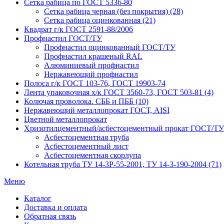
Сетка рабица по ГОСТ 5336-80
Сетка рабица черная (без покрытия) (28)
Сетка рабица оцинкованная (21)
Квадрат г/к ГОСТ 2591-88/2006
Профнастил ГОСТ/ТУ
Профнастил оцинкованный ГОСТ/ТУ
Профнастил крашеный RAL
Алюминиевый профнастил
Нержавеющий профнастил
Полоса г/к ГОСТ 103-76, ГОСТ 19903-74
Лента упаковочная х/к ГОСТ 3560-73, ГОСТ 503-81 (4)
Колючая проволока. СББ и ПББ (10)
Нержавеющий металлопрокат ГОСТ, AISI
Цветной металлопрокат
Хризотилцементный/асбестоцементный прокат ГОСТ/ТУ
Асбестоцементная труба
Асбестоцементный лист
Асбестоцементная скорлупа
Котельная труба ТУ 14-3Р-55-2001, ТУ 14-3-190-2004 (71)
Меню
Каталог
Доставка и оплата
Обратная связь