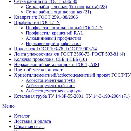
Сетка рабица по ГОСТ 5336-80
Сетка рабица черная (без покрытия) (28)
Сетка рабица оцинкованная (21)
Квадрат г/к ГОСТ 2591-88/2006
Профнастил ГОСТ/ТУ
Профнастил оцинкованный ГОСТ/ТУ
Профнастил крашеный RAL
Алюминиевый профнастил
Нержавеющий профнастил
Полоса г/к ГОСТ 103-76, ГОСТ 19903-74
Лента упаковочная х/к ГОСТ 3560-73, ГОСТ 503-81 (4)
Колючая проволока. СББ и ПББ (10)
Нержавеющий металлопрокат ГОСТ, AISI
Цветной металлопрокат
Хризотилцементный/асбестоцементный прокат ГОСТ/ТУ
Асбестоцементная труба
Асбестоцементный лист
Асбестоцементная скорлупа
Котельная труба ТУ 14-3Р-55-2001, ТУ 14-3-190-2004 (71)
Меню
Каталог
Доставка и оплата
Обратная связь