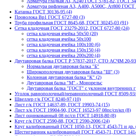
Арматура гладкая AI, А240 ГОСТ 5781-82, ГОСТ 34
Арматура рифленая A3, А400, А500С, Ат800 ГОСТ 3
Катанка ГОСТ 30136-95 (4)
Проволока Вр1 ГОСТ 6727-80 (3)
Труба профильная ГОСТ 8645-68, ГОСТ 30245-03 (91)
Сетка кладочная ГОСТ 23279-2012, ГОСТ 6727-80 (24)
сетка кладочная ячейка 50x50 (20)
сетка кладочная ячейка 50x100
сетка кладочная ячейка 100x100 (6)
сетка кладочная ячейка 150x150 (4)
сетка кладочная ячейка 200x200 (4)
Двутавровая балка ГОСТ Р 57837-2017, СТО АСЧМ 20-93 
Нормальная двутавровая балка "Б"
Широкополочная двутавровая балка "Ш" (3)
Колонная двутавровая балка "К" (2)
Двутавровая балка "М" - Монорельс
Двутавровая балка "ГОСТ" с уклоном внутренних г
Уголок равнополочный/неравнополочный ГОСТ 8509-93/
Швеллер г/к ГОСТ 8240-97 (10)
Лист г/к ГОСТ 14637-89, ГОСТ 19903-74 (15)
Лист х/к ГОСТ 19904-90, ГОСТ 16523-97 08пс/сп/кп (8)
Лист оцинкованный 08 пс/сп ГОСТ 14918-80 (8)
Круг г/к ГОСТ 2590-88, ГОСТ 2590-2006 (24)
Круг калиброванный ГОСТ 1050-13, ГОСТ 4543-71 и др. 
Шестигранник калиброванный ГОСТ 4543-71, ГОСТ 1414-