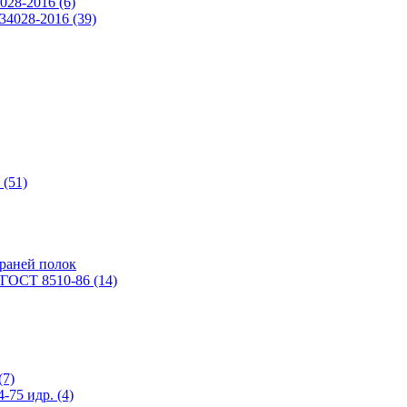
028-2016 (6)
4028-2016 (39)
(51)
раней полок
ГОСТ 8510-86 (14)
(7)
75 идр. (4)